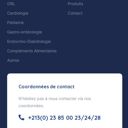
ORL
Produits
Cardiologie
Contact
Pédiatrie
Gastro-entérologie
Endocrino-Diabétologie
Compléments Alimentaires
Autres
Coordonnées de contact
N’hésitez pas à nous contacter via nos
coordonnées.
+213(0) 23 85 00 23/24/28